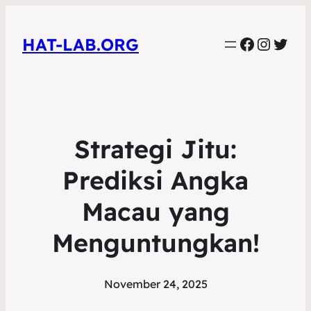
Faceboo
Instag
Twit
HAT-LAB.ORG
Strategi Jitu:
Prediksi Angka
Macau yang
Menguntungkan!
November 24, 2025