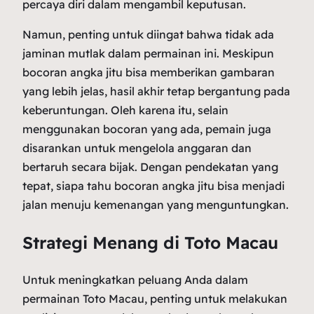
percaya diri dalam mengambil keputusan.
Namun, penting untuk diingat bahwa tidak ada
jaminan mutlak dalam permainan ini. Meskipun
bocoran angka jitu bisa memberikan gambaran
yang lebih jelas, hasil akhir tetap bergantung pada
keberuntungan. Oleh karena itu, selain
menggunakan bocoran yang ada, pemain juga
disarankan untuk mengelola anggaran dan
bertaruh secara bijak. Dengan pendekatan yang
tepat, siapa tahu bocoran angka jitu bisa menjadi
jalan menuju kemenangan yang menguntungkan.
Strategi Menang di Toto Macau
Untuk meningkatkan peluang Anda dalam
permainan Toto Macau, penting untuk melakukan