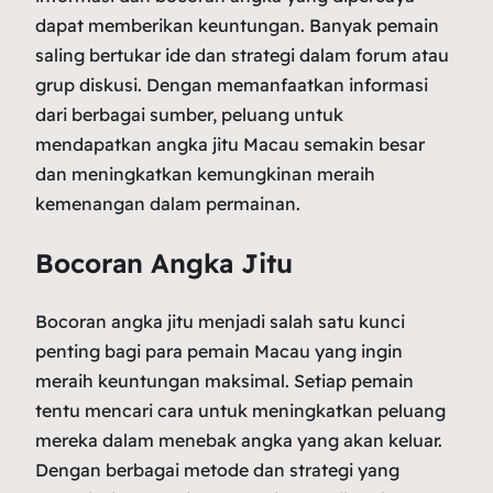
dapat memberikan keuntungan. Banyak pemain
saling bertukar ide dan strategi dalam forum atau
grup diskusi. Dengan memanfaatkan informasi
dari berbagai sumber, peluang untuk
mendapatkan angka jitu Macau semakin besar
dan meningkatkan kemungkinan meraih
kemenangan dalam permainan.
Bocoran Angka Jitu
Bocoran angka jitu menjadi salah satu kunci
penting bagi para pemain Macau yang ingin
meraih keuntungan maksimal. Setiap pemain
tentu mencari cara untuk meningkatkan peluang
mereka dalam menebak angka yang akan keluar.
Dengan berbagai metode dan strategi yang