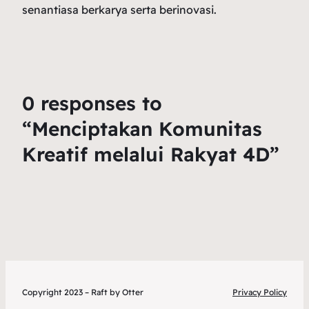
senantiasa berkarya serta berinovasi.
0 responses to
“Menciptakan Komunitas
Kreatif melalui Rakyat 4D”
Copyright 2023 – Raft by Otter
Privacy Policy