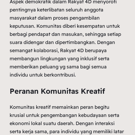
Aspek demokratik dalam Rakyat 4D menyoroti
pentingnya keterlibatan seluruh anggota
masyarakat dalam proses pengambilan
keputusan. Komunitas diberi kesempatan untuk
berbagi pendapat dan masukan, sehingga setiap
suara didengar dan dipertimbangkan. Dengan
semangat kolaborasi, Rakyat 4D berupaya
membangun lingkungan yang inklusif serta
memberikan peluang yg sama bagi semua
individu untuk berkontribusi.
Peranan Komunitas Kreatif
Komunitas kreatif memainkan peran begitu
krusial untuk pengembangan kebudayaan serta
ekonomi lokal suatu daerah. Dengan interaksi
serta kerja sama, para individu yang memiliki latar