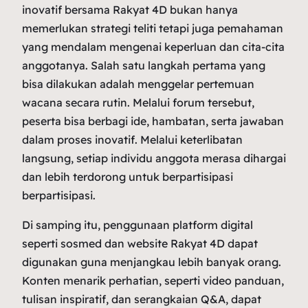
inovatif bersama Rakyat 4D bukan hanya
memerlukan strategi teliti tetapi juga pemahaman
yang mendalam mengenai keperluan dan cita-cita
anggotanya. Salah satu langkah pertama yang
bisa dilakukan adalah menggelar pertemuan
wacana secara rutin. Melalui forum tersebut,
peserta bisa berbagi ide, hambatan, serta jawaban
dalam proses inovatif. Melalui keterlibatan
langsung, setiap individu anggota merasa dihargai
dan lebih terdorong untuk berpartisipasi
berpartisipasi.
Di samping itu, penggunaan platform digital
seperti sosmed dan website Rakyat 4D dapat
digunakan guna menjangkau lebih banyak orang.
Konten menarik perhatian, seperti video panduan,
tulisan inspiratif, dan serangkaian Q&A, dapat