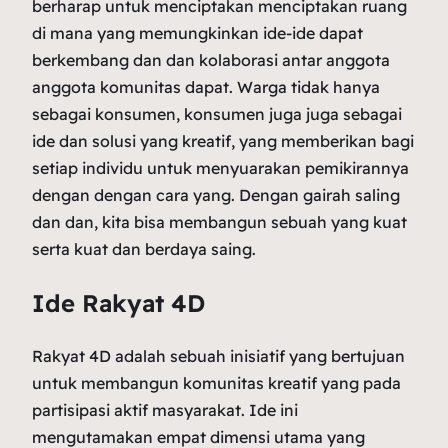
berharap untuk menciptakan menciptakan ruang
di mana yang memungkinkan ide-ide dapat
berkembang dan dan kolaborasi antar anggota
anggota komunitas dapat. Warga tidak hanya
sebagai konsumen, konsumen juga juga sebagai
ide dan solusi yang kreatif, yang memberikan bagi
setiap individu untuk menyuarakan pemikirannya
dengan dengan cara yang. Dengan gairah saling
dan dan, kita bisa membangun sebuah yang kuat
serta kuat dan berdaya saing.
Ide Rakyat 4D
Rakyat 4D adalah sebuah inisiatif yang bertujuan
untuk membangun komunitas kreatif yang pada
partisipasi aktif masyarakat. Ide ini
mengutamakan empat dimensi utama yang