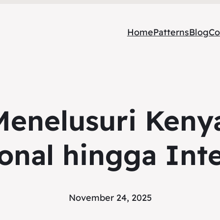
Home
Patterns
Blog
Co
 Menelusuri Kenya
onal hingga Int
November 24, 2025