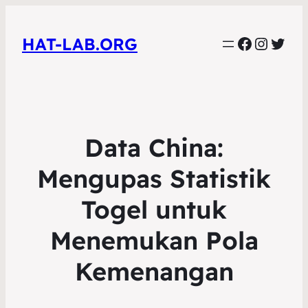
Faceboo
Instag
Twit
HAT-LAB.ORG
Data China:
Mengupas Statistik
Togel untuk
Menemukan Pola
Kemenangan