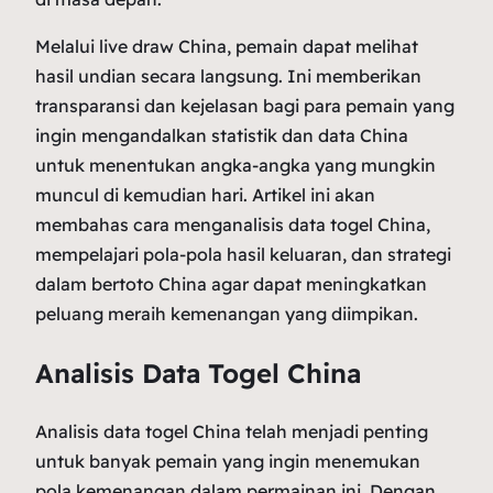
Melalui live draw China, pemain dapat melihat
hasil undian secara langsung. Ini memberikan
transparansi dan kejelasan bagi para pemain yang
ingin mengandalkan statistik dan data China
untuk menentukan angka-angka yang mungkin
muncul di kemudian hari. Artikel ini akan
membahas cara menganalisis data togel China,
mempelajari pola-pola hasil keluaran, dan strategi
dalam bertoto China agar dapat meningkatkan
peluang meraih kemenangan yang diimpikan.
Analisis Data Togel China
Analisis data togel China telah menjadi penting
untuk banyak pemain yang ingin menemukan
pola kemenangan dalam permainan ini. Dengan