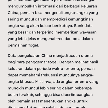
mengumpulkan informasi dari berbagai keluaran
China, pemain bisa mengenali angka-angka yang
sering muncul dan memprediksi kemungkinan
angka yang akan keluar berikutnya. Bank data
yang besar dan terperinci memberikan wawasan
yang lebih jelas mengenai tren dan pola dalam
permainan togel.
Data pengeluaran China menjadi acuan utama
bagi para penggemar togel. Dengan melihat hasil
keluaran dalam periode waktu tertentu, pemain
dapat memahami frekuensi munculnya angka-
angka khusus. Misalnya, ada angka tertentu yang
mungkin muncul lebih sering dalam beberapa
bulan terakhir, sehingga bisa dipertimbangkan
oleh pemain saat menentukan angka untuk
dipasang. Ini adalah salah satu cara untuk