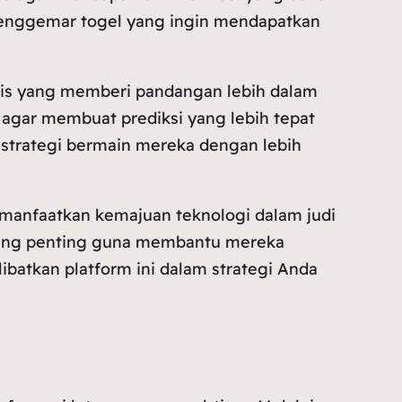
a penggemar togel yang ingin mendapatkan
lisis yang memberi pandangan lebih dalam
 agar membuat prediksi yang lebih tepat
r strategi bermain mereka dengan lebih
emanfaatkan kemajuan teknologi dalam judi
 yang penting guna membantu mereka
ibatkan platform ini dalam strategi Anda