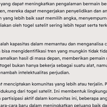
 yang dapat meningkatkan pengalaman bermain ber
sien, mereka dapat mengerjakan penyelidikan dan an
 yang lebih baik saat memilih angka, menyempur
akan oleh togel satelit sering lebih tepat serta t
l ialah kapasitas dalam memantau dan menganalisa
sa mengidentifikasi tren yang mungkin tidak tidak t
ramalkan hasil di masa depan, memberikan pemain n
 togel bukan hanya bekerja sebagai suatu alat, na
bah intelektualitas perjudian.
t menciptakan komunitas yang lebih atau terjalin. 
ukung dari togel satelit. Ini membentuk lingkung
 partisipasi aktif dalam komunitas ini, beberapa
ra-cara baru dalam meningkatkan peluang baik da