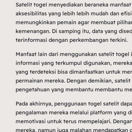
Satelit togel menyediakan beraneka manfaat
aksesibilitas yang lebih lebih mudah dan efi
memungkinkan pemain agar membuat pilihan
kemenangan. Di samping itu, data yang disedi
terinformasi dengan perkembangan terkini.
Manfaat lain dari menggunakan satelit toge
informasi yang terkumpul digunakan, mereka bi
yang terdeteksi bisa dimanfaatkan untuk me
permainan mereka. Dengan demikian, satelit
pengetahuan yang membantu membantu menam
Pada akhirnya, penggunaan togel satelit dapa
pengalaman mereka melalui platform yang did
memotivasi untuk terus mempelajari. Dengan
mereka, namun juga malahan mendapatkan ca