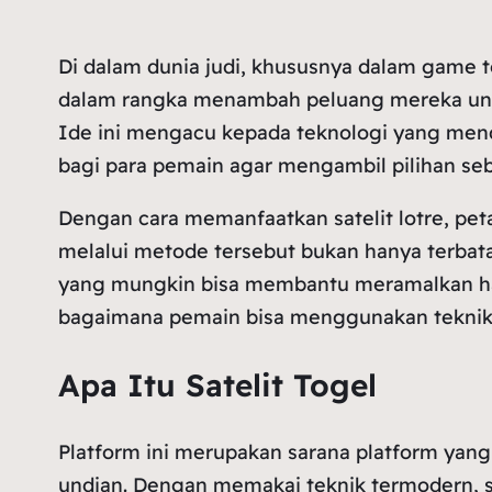
Di dalam dunia judi, khususnya dalam game t
dalam rangka menambah peluang mereka untu
Ide ini mengacu kepada teknologi yang mend
bagi para pemain agar mengambil pilihan seb
Dengan cara memanfaatkan satelit lotre, peta
melalui metode tersebut bukan hanya terba
yang mungkin bisa membantu meramalkan hasil
bagaimana pemain bisa menggunakan teknik
Apa Itu Satelit Togel
Platform ini merupakan sarana platform yan
undian. Dengan memakai teknik termodern, 