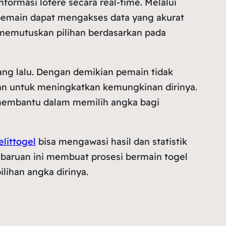
ormasi lotere secara real-time. Melalui
 pemain dapat mengakses data yang akurat
memutuskan pilihan berdasarkan pada
yang lalu. Dengan demikian pemain tidak
an untuk meningkatkan kemungkinan dirinya.
 membantu dalam memilih angka bagi
elittogel
bisa mengawasi hasil dan statistik
embaruan ini membuat prosesi bermain togel
lihan angka dirinya.