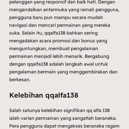
pelanggan yang responsif dan baik hati. Dengan
mengandalkan antarmuka yang ramah pengguna,
pengguna baru pun mampu secara mudah
navigasi dan mencari permainan yang mereka
suka. Selain itu, qqalfa138 bahkan sering
mengadakan acara promosi dan bonus yang
menguntungkan, membuat pengalaman
permainan menjadi lebih menarik. Bergabung
dengan qqalfa138 adalah langkah awal untuk
pengalaman bermain yang menggembirakan dan
berkesan.
Kelebihan qqalfa138
Salah satunya kelebihan signifikan qq alfa 138
ialah varian permainan yang sangatlah beraneka.
Para pengguna dapat mengakses beraneka ragam