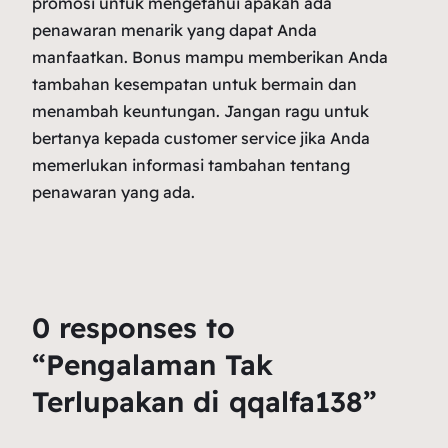
promosi untuk mengetahui apakah ada
penawaran menarik yang dapat Anda
manfaatkan. Bonus mampu memberikan Anda
tambahan kesempatan untuk bermain dan
menambah keuntungan. Jangan ragu untuk
bertanya kepada customer service jika Anda
memerlukan informasi tambahan tentang
penawaran yang ada.
0 responses to
“Pengalaman Tak
Terlupakan di qqalfa138”