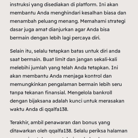
instruksi yang disediakan di platform. Ini akan
membantu Anda menghindari kesalhan biasa dan
menambah peluang menang. Memahami strategi
dasar juga amat dianjurkan agar Anda bisa
bermain dengan lebih lagi percaya diri.
Selain itu, selalu tetapkan batas untuk diri anda
saat bermain. Buat limit dan jangan sekali-kali
melebihi jumlah yang telah Anda tetapkan. Ini
akan membantu Anda menjaga kontrol dan
memungkinkan pengalaman bermain lebih seru
tanpa tekanan finansial. Mengelola bankroll
dengan bijaksana adalah kunci untuk merasakan
waktu Anda di qqalfa138.
Terakhir, ambil penawaran dan bonus yang
ditawarkan oleh qqalfa138. Selalu periksa halaman