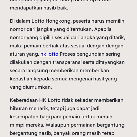
mendapatkan nasib baik.
Di dalam Lotto Hongkong, peserta harus memilih
nomor dari jangka yang ditentukan. Apabila
nomor yang dipilih sesuai dari angka yang ditarik,
maka pemain berhak atas sesuai dengan dengan
aturan yang.
hk lotto
Proses pengundian sering
dilakukan dengan transparansi serta ditayangkan
secara langsung memberikan memberikan
kepastian kepada semua mengenai hasil yang
yang diumumkan.
Keberadaan HK Lotto tidak sekadar memberikan
hiburan menarik, tetapi juga dapat jadi
kesempatan bagi para pemain untuk meraih
mimpi mereka. Walaupun permainan bergantung
bergantung nasib, banyak orang masih tetap