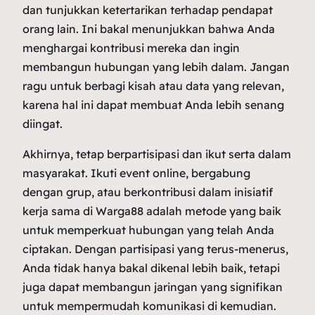
dan tunjukkan ketertarikan terhadap pendapat
orang lain. Ini bakal menunjukkan bahwa Anda
menghargai kontribusi mereka dan ingin
membangun hubungan yang lebih dalam. Jangan
ragu untuk berbagi kisah atau data yang relevan,
karena hal ini dapat membuat Anda lebih senang
diingat.
Akhirnya, tetap berpartisipasi dan ikut serta dalam
masyarakat. Ikuti event online, bergabung
dengan grup, atau berkontribusi dalam inisiatif
kerja sama di Warga88 adalah metode yang baik
untuk memperkuat hubungan yang telah Anda
ciptakan. Dengan partisipasi yang terus-menerus,
Anda tidak hanya bakal dikenal lebih baik, tetapi
juga dapat membangun jaringan yang signifikan
untuk mempermudah komunikasi di kemudian.