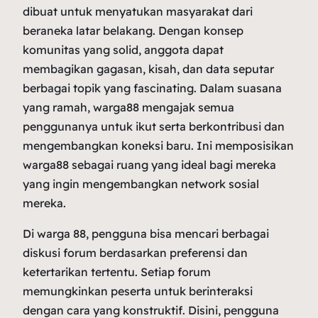
dibuat untuk menyatukan masyarakat dari
beraneka latar belakang. Dengan konsep
komunitas yang solid, anggota dapat
membagikan gagasan, kisah, dan data seputar
berbagai topik yang fascinating. Dalam suasana
yang ramah, warga88 mengajak semua
penggunanya untuk ikut serta berkontribusi dan
mengembangkan koneksi baru. Ini memposisikan
warga88 sebagai ruang yang ideal bagi mereka
yang ingin mengembangkan network sosial
mereka.
Di warga 88, pengguna bisa mencari berbagai
diskusi forum berdasarkan preferensi dan
ketertarikan tertentu. Setiap forum
memungkinkan peserta untuk berinteraksi
dengan cara yang konstruktif. Disini, pengguna