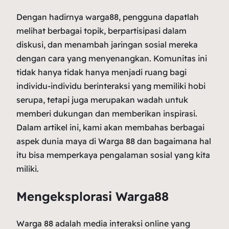
Dengan hadirnya warga88, pengguna dapatlah
melihat berbagai topik, berpartisipasi dalam
diskusi, dan menambah jaringan sosial mereka
dengan cara yang menyenangkan. Komunitas ini
tidak hanya tidak hanya menjadi ruang bagi
individu-individu berinteraksi yang memiliki hobi
serupa, tetapi juga merupakan wadah untuk
memberi dukungan dan memberikan inspirasi.
Dalam artikel ini, kami akan membahas berbagai
aspek dunia maya di Warga 88 dan bagaimana hal
itu bisa memperkaya pengalaman sosial yang kita
miliki.
Mengeksplorasi Warga88
Warga 88 adalah media interaksi online yang