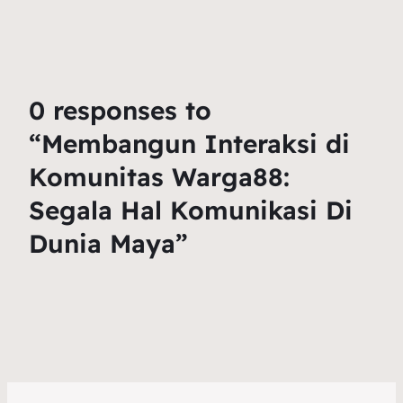
0 responses to
“Membangun Interaksi di
Komunitas Warga88:
Segala Hal Komunikasi Di
Dunia Maya”