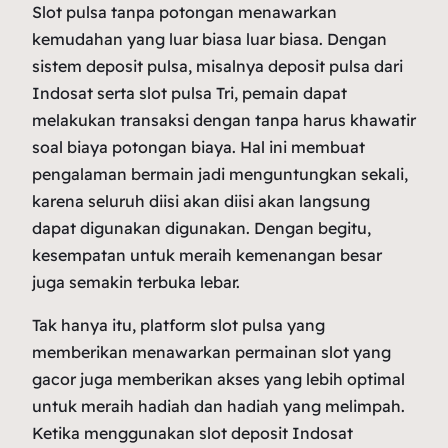
Slot pulsa tanpa potongan menawarkan
kemudahan yang luar biasa luar biasa. Dengan
sistem deposit pulsa, misalnya deposit pulsa dari
Indosat serta slot pulsa Tri, pemain dapat
melakukan transaksi dengan tanpa harus khawatir
soal biaya potongan biaya. Hal ini membuat
pengalaman bermain jadi menguntungkan sekali,
karena seluruh diisi akan diisi akan langsung
dapat digunakan digunakan. Dengan begitu,
kesempatan untuk meraih kemenangan besar
juga semakin terbuka lebar.
Tak hanya itu, platform slot pulsa yang
memberikan menawarkan permainan slot yang
gacor juga memberikan akses yang lebih optimal
untuk meraih hadiah dan hadiah yang melimpah.
Ketika menggunakan slot deposit Indosat