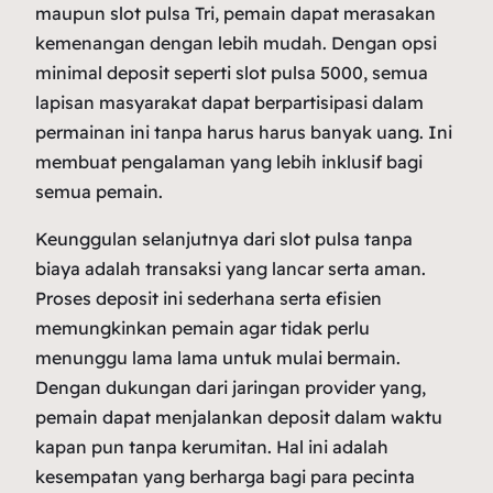
maupun slot pulsa Tri, pemain dapat merasakan
kemenangan dengan lebih mudah. Dengan opsi
minimal deposit seperti slot pulsa 5000, semua
lapisan masyarakat dapat berpartisipasi dalam
permainan ini tanpa harus harus banyak uang. Ini
membuat pengalaman yang lebih inklusif bagi
semua pemain.
Keunggulan selanjutnya dari slot pulsa tanpa
biaya adalah transaksi yang lancar serta aman.
Proses deposit ini sederhana serta efisien
memungkinkan pemain agar tidak perlu
menunggu lama lama untuk mulai bermain.
Dengan dukungan dari jaringan provider yang,
pemain dapat menjalankan deposit dalam waktu
kapan pun tanpa kerumitan. Hal ini adalah
kesempatan yang berharga bagi para pecinta