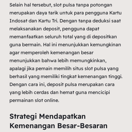
Selain hal tersebut, slot pulsa tanpa potongan
merupakan daya tarik untuk para pengguna Kartu
Indosat dan Kartu Tri. Dengan tanpa deduksi saat
melaksanakan deposit, pengguna dapat
memanfaatkan seluruh total yang di depositkan
guna bermain. Hal ini menunjukkan kemungkinan
agar memperoleh kemenangan besar
menunjukkan bahwa lebih memungkinkan,
apalagi jika pemain memilih situs slot pulsa yang
berhasil yang memiliki tingkat kemenangan tinggi.
Dengan cara ini, deposit pulsa merupakan cara
yang lebih cerdas dan hemat guna mencicipi
permainan slot online.
Strategi Mendapatkan
Kemenangan Besar-Besaran