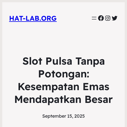
Faceboo
Instag
Twit
HAT-LAB.ORG
Slot Pulsa Tanpa
Potongan:
Kesempatan Emas
Mendapatkan Besar
September 15, 2025