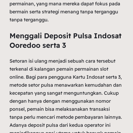
permainan, yang mana mereka dapat fokus pada
bermain serta strategi menang tanpa terganggu
tanpa terganggu.
Menggali Deposit Pulsa Indosat
Ooredoo serta 3
Setoran isi ulang menjadi sebuah cara tersebut
terkenal di kalangan pemain permainan slot
online. Bagi para pengguna Kartu Indosat serta 3,
metode setor pulsa menawarkan kemudahan dan
kecepatan yang sangat menguntungkan. Cukup
dengan hanya dengan menggunakan nomor
ponsel, pemain bisa melaksanakan transaksi
tanpa perlu mencari metode pembayaran lainnya.
Adanya deposit pulsa dari kedua operator ini