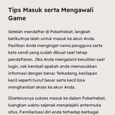
Tips Masuk serta Mengawali
Game
Setelah mendaftar di Pokerhebat, langkah
berikutnya ialah untuk masuk ke akun Anda.
Pastikan Anda mengingat nama pengguna serta
kata sandi yang sudah dibuat saat tahap
pendaftaran. Jika Anda mengalami kesulitan saat
login, cek kembali apakah anda memasukkan
informasi dengan benar. Terkadang, kesilapan
kecil seperti huruf besar serta kecil bisa
menghambat akses ke akun Anda.
Diseterusnya sukses masuk ke dalam Pokerhebat,
luangkan waktu sejenak menjelajahi antarmuka
situs. Familiarisasi diri anda terhadap berbagai