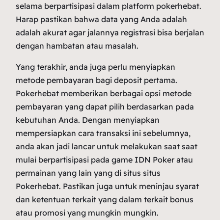
selama berpartisipasi dalam platform pokerhebat.
Harap pastikan bahwa data yang Anda adalah
adalah akurat agar jalannya registrasi bisa berjalan
dengan hambatan atau masalah.
Yang terakhir, anda juga perlu menyiapkan
metode pembayaran bagi deposit pertama.
Pokerhebat memberikan berbagai opsi metode
pembayaran yang dapat pilih berdasarkan pada
kebutuhan Anda. Dengan menyiapkan
mempersiapkan cara transaksi ini sebelumnya,
anda akan jadi lancar untuk melakukan saat saat
mulai berpartisipasi pada game IDN Poker atau
permainan yang lain yang di situs situs
Pokerhebat. Pastikan juga untuk meninjau syarat
dan ketentuan terkait yang dalam terkait bonus
atau promosi yang mungkin mungkin.