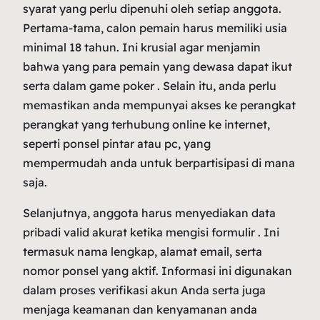
syarat yang perlu dipenuhi oleh setiap anggota.
Pertama-tama, calon pemain harus memiliki usia
minimal 18 tahun. Ini krusial agar menjamin
bahwa yang para pemain yang dewasa dapat ikut
serta dalam game poker . Selain itu, anda perlu
memastikan anda mempunyai akses ke perangkat
perangkat yang terhubung online ke internet,
seperti ponsel pintar atau pc, yang
mempermudah anda untuk berpartisipasi di mana
saja.
Selanjutnya, anggota harus menyediakan data
pribadi valid akurat ketika mengisi formulir . Ini
termasuk nama lengkap, alamat email, serta
nomor ponsel yang aktif. Informasi ini digunakan
dalam proses verifikasi akun Anda serta juga
menjaga keamanan dan kenyamanan anda