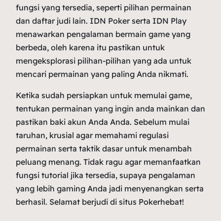
fungsi yang tersedia, seperti pilihan permainan
dan daftar judi lain. IDN Poker serta IDN Play
menawarkan pengalaman bermain game yang
berbeda, oleh karena itu pastikan untuk
mengeksplorasi pilihan-pilihan yang ada untuk
mencari permainan yang paling Anda nikmati.
Ketika sudah persiapkan untuk memulai game,
tentukan permainan yang ingin anda mainkan dan
pastikan baki akun Anda Anda. Sebelum mulai
taruhan, krusial agar memahami regulasi
permainan serta taktik dasar untuk menambah
peluang menang. Tidak ragu agar memanfaatkan
fungsi tutorial jika tersedia, supaya pengalaman
yang lebih gaming Anda jadi menyenangkan serta
berhasil. Selamat berjudi di situs Pokerhebat!