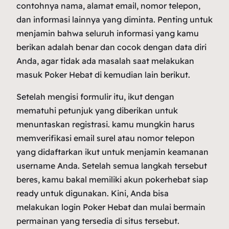
contohnya nama, alamat email, nomor telepon,
dan informasi lainnya yang diminta. Penting untuk
menjamin bahwa seluruh informasi yang kamu
berikan adalah benar dan cocok dengan data diri
Anda, agar tidak ada masalah saat melakukan
masuk Poker Hebat di kemudian lain berikut.
Setelah mengisi formulir itu, ikut dengan
mematuhi petunjuk yang diberikan untuk
menuntaskan registrasi. kamu mungkin harus
memverifikasi email surel atau nomor telepon
yang didaftarkan ikut untuk menjamin keamanan
username Anda. Setelah semua langkah tersebut
beres, kamu bakal memiliki akun pokerhebat siap
ready untuk digunakan. Kini, Anda bisa
melakukan login Poker Hebat dan mulai bermain
permainan yang tersedia di situs tersebut.