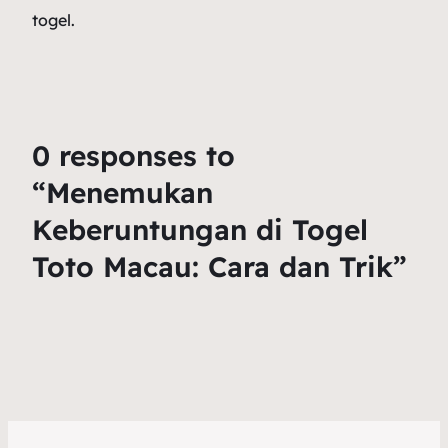
togel.
0 responses to
“Menemukan
Keberuntungan di Togel
Toto Macau: Cara dan Trik”