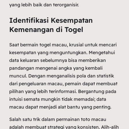
yang lebih baik dan terorganisir.
Identifikasi Kesempatan
Kemenangan di Togel
Saat bermain togel macau, krusial untuk mencari
kesempatan yang menguntungkan. Mengetahui
data keluaran sebelumnya bisa memberikan
pandangan mengenai angka yang kembali
muncul. Dengan menganalisis pola dan statistik
dari pengeluaran macau, pemain dapat membuat
pilihan yang lebih terinformasi. Bergantung pada
intuisi semata mungkin tidak memadai; data
macau dapat menjadi alat bantu yang penting.
Salah satu trik dalam permainan toto macau
adalah membuat strategi yang konsisten. Alih-alih