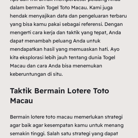
dalam bermain Togel Toto Macau. Kami juga
hendak menyajikan data dan pengeluaran terbaru
yang bisa kamu pakai sebagai referensi. Dengan
mengerti cara kerja dan taktik yang tepat, Anda
dapat menambah peluang Anda untuk
mendapatkan hasil yang memuaskan hati. Ayo
kita eksplorasi lebih jauh tentang dunia Togel
Macau dan cara Anda bisa menemukan
keberuntungan di situ.
Taktik Bermain Lotere Toto
Macau
Bermain lotere toto macau memerlukan strategi
agar baik agar kesempatan kamu untuk menang
semakin tinggi. Salah satu strategi yang dapat