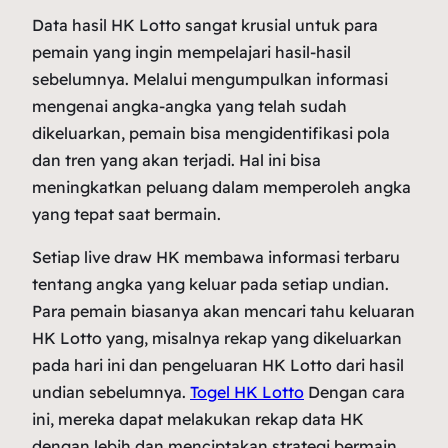
Data hasil HK Lotto sangat krusial untuk para
pemain yang ingin mempelajari hasil-hasil
sebelumnya. Melalui mengumpulkan informasi
mengenai angka-angka yang telah sudah
dikeluarkan, pemain bisa mengidentifikasi pola
dan tren yang akan terjadi. Hal ini bisa
meningkatkan peluang dalam memperoleh angka
yang tepat saat bermain.
Setiap live draw HK membawa informasi terbaru
tentang angka yang keluar pada setiap undian.
Para pemain biasanya akan mencari tahu keluaran
HK Lotto yang, misalnya rekap yang dikeluarkan
pada hari ini dan pengeluaran HK Lotto dari hasil
undian sebelumnya.
Togel HK Lotto
Dengan cara
ini, mereka dapat melakukan rekap data HK
dengan lebih dan menciptakan strategi bermain