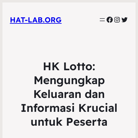
Faceboo
Instag
Twit
HAT-LAB.ORG
HK Lotto:
Mengungkap
Keluaran dan
Informasi Krucial
untuk Peserta