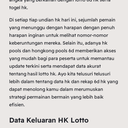
togel hk.
Di setiap tiap undian hk hari ini, sejumlah pemain
yang menunggu dengan harapan dengan penuh
harapan inginan untuk melihat nomor-nomor
keberuntungan mereka. Selain itu, adanya hk
pools dan hongkong pools 6d memberikan akses
yang mudah bagi para peserta untuk memantau
update terkini serta mendapat data akurat
tentang hasil lotto hk. Ayo kita telusuri telusuri
lebih dalam tentang data hk dan rekap 6d hk yang
dapat menolong kamu dalam merumuskan
strategi permainan bermain yang lebih baik
efisien.
Data Keluaran HK Lotto