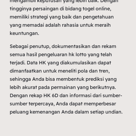
mengambil keputusan yang lebih baik. Dengan
tingginya persaingan di bidang togel online,
memiliki strategi yang baik dan pengetahuan
yang memadai adalah rahasia untuk meraih
keuntungan.
Sebagai penutup, dokumentasikan dan rekam
semua hasil pengeluaran hk lotto yang telah
terjadi. Data HK yang diakumulasikan dapat
dimanfaatkan untuk meneliti pola dan tren,
sehingga Anda bisa membentuk prediksi yang
lebih akurat pada permainan yang berikutnya.
Dengan rekap HK 6D dan informasi dari sumber-
sumber terpercaya, Anda dapat memperbesar
peluang kemenangan Anda dalam setiap undian.