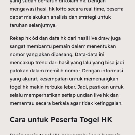
yang sudah bertaruh di kolam hk. Dengan
mengawasi hasil hk lotto secara real time, peserta
dapat melakukan analisis dan strategi untuk
taruhan selanjutnya.
Rekap hk 6d dan data hk dari hasil live draw juga
sangat membantu pemain dalam menentukan
nomor yang akan dipasang. Data-data ini
mencakup trend dari hasil yang lalu yang bisa jadi
patokan dalam memilih nomor. Dengan informasi
yang akurat, kesempatan untuk memenangkan
togel hk makin terbuka lebar. Jadi, pastikan untuk
selalu memperhatikan setiap undian live hk dan
memantau secara berkala agar tidak ketinggalan.
Cara untuk Peserta Togel HK