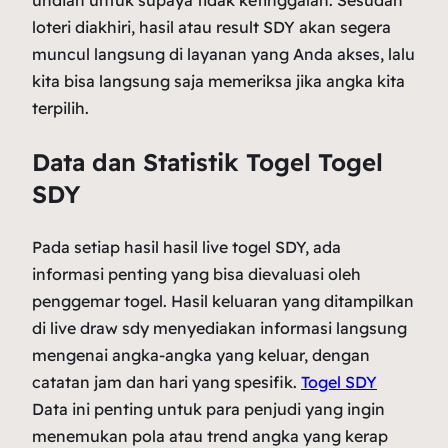
undian untuk supaya tidak ketinggalan. Sesudah
loteri diakhiri, hasil atau result SDY akan segera
muncul langsung di layanan yang Anda akses, lalu
kita bisa langsung saja memeriksa jika angka kita
terpilih.
Data dan Statistik Togel Togel
SDY
Pada setiap hasil hasil live togel SDY, ada
informasi penting yang bisa dievaluasi oleh
penggemar togel. Hasil keluaran yang ditampilkan
di live draw sdy menyediakan informasi langsung
mengenai angka-angka yang keluar, dengan
catatan jam dan hari yang spesifik.
Togel SDY
Data ini penting untuk para penjudi yang ingin
menemukan pola atau trend angka yang kerap