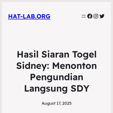
Faceboo
Instag
Twit
HAT-LAB.ORG
Hasil Siaran Togel
Sidney: Menonton
Pengundian
Langsung SDY
August 17, 2025