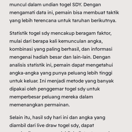
muncul dalam undian togel SDY. Dengan
mengamati data ini, pemain bisa membuat taktik
yang lebih terencana untuk taruhan berikutnya.
Statistik togel sdy mencakup beragam faktor,
mulai dari berapa kali kemunculan angka,
kombinasi yang paling berhasil, dan informasi
mengenai hadiah besar dan lain-lain. Dengan
analisis statistik ini, pemain dapat mengetahui
angka-angka yang punya peluang lebih tinggi
untuk keluar. Ini menjadi metode yang banyak
dipakai oleh penggemar togel sdy untuk
memperbesar peluang mereka dalam
memenangkan permainan.
Selain itu, hasil sdy hari ini dan angka yang
diambil dari live draw togel sdy, dapat