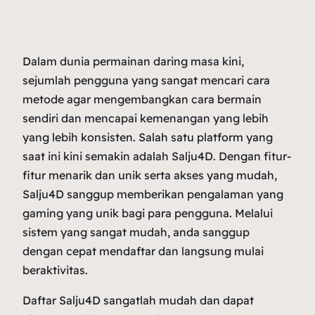
Dalam dunia permainan daring masa kini,
sejumlah pengguna yang sangat mencari cara
metode agar mengembangkan cara bermain
sendiri dan mencapai kemenangan yang lebih
yang lebih konsisten. Salah satu platform yang
saat ini kini semakin adalah Salju4D. Dengan fitur-
fitur menarik dan unik serta akses yang mudah,
Salju4D sanggup memberikan pengalaman yang
gaming yang unik bagi para pengguna. Melalui
sistem yang sangat mudah, anda sanggup
dengan cepat mendaftar dan langsung mulai
beraktivitas.
Daftar Salju4D sangatlah mudah dan dapat