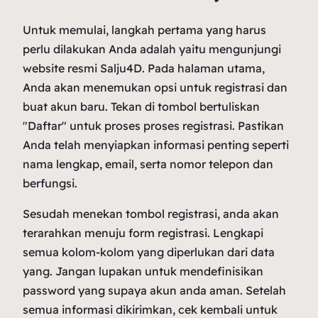
Untuk memulai, langkah pertama yang harus
perlu dilakukan Anda adalah yaitu mengunjungi
website resmi Salju4D. Pada halaman utama,
Anda akan menemukan opsi untuk registrasi dan
buat akun baru. Tekan di tombol bertuliskan
"Daftar" untuk proses proses registrasi. Pastikan
Anda telah menyiapkan informasi penting seperti
nama lengkap, email, serta nomor telepon dan
berfungsi.
Sesudah menekan tombol registrasi, anda akan
terarahkan menuju form registrasi. Lengkapi
semua kolom-kolom yang diperlukan dari data
yang. Jangan lupakan untuk mendefinisikan
password yang supaya akun anda aman. Setelah
semua informasi dikirimkan, cek kembali untuk