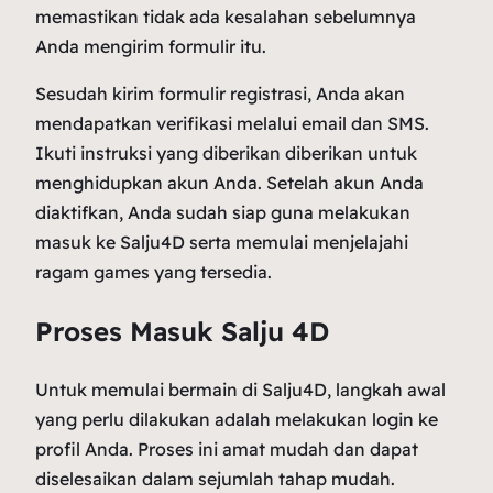
memastikan tidak ada kesalahan sebelumnya
Anda mengirim formulir itu.
Sesudah kirim formulir registrasi, Anda akan
mendapatkan verifikasi melalui email dan SMS.
Ikuti instruksi yang diberikan diberikan untuk
menghidupkan akun Anda. Setelah akun Anda
diaktifkan, Anda sudah siap guna melakukan
masuk ke Salju4D serta memulai menjelajahi
ragam games yang tersedia.
Proses Masuk Salju 4D
Untuk memulai bermain di Salju4D, langkah awal
yang perlu dilakukan adalah melakukan login ke
profil Anda. Proses ini amat mudah dan dapat
diselesaikan dalam sejumlah tahap mudah.