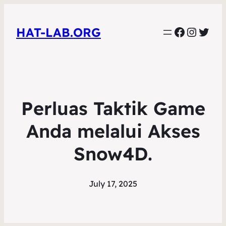
Faceboo
Instag
Twit
HAT-LAB.ORG
Perluas Taktik Game
Anda melalui Akses
Snow4D.
July 17, 2025