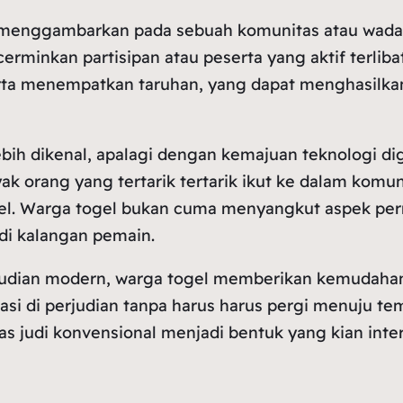
g menggambarkan pada sebuah komunitas atau wad
erminkan partisipan atau peserta yang aktif terlibat
rta menempatkan taruhan, yang dapat menghasilkan 
lebih dikenal, apalagi dengan kemajuan teknologi 
k orang yang tertarik tertarik ikut ke dalam komun
. Warga togel bukan cuma menyangkut aspek perma
di kalangan pemain.
rjudian modern, warga togel memberikan kemudah
si di perjudian tanpa harus harus pergi menuju tem
as judi konvensional menjadi bentuk yang kian inter