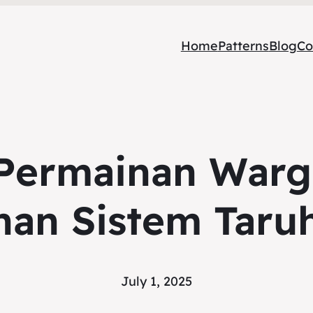
Home
Patterns
Blog
Co
Permainan Warga
an Sistem Taru
July 1, 2025