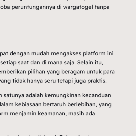
ncoba peruntungannya di wargatogel tanpa
apat dengan mudah mengakses platform ini
ap saat dan di mana saja. Selain itu,
mberikan pilihan yang beragam untuk para
g tidak hanya seru tetapi juga praktis.
lah satunya adalah kemungkinan kecanduan
dalam kebiasaan bertaruh berlebihan, yang
tform menjamin keamanan, masih ada