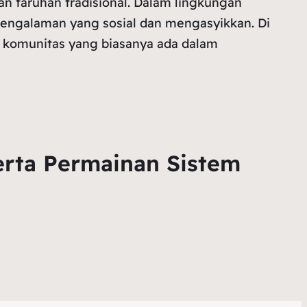
n taruhan tradisional. Dalam lingkungan
pengalaman yang sosial dan mengasyikkan. Di
ek komunitas yang biasanya ada dalam
erta Permainan Sistem