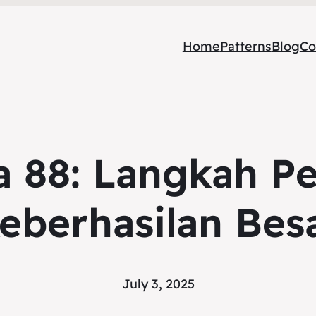
Home
Patterns
Blog
Co
a 88: Langkah P
eberhasilan Bes
July 3, 2025