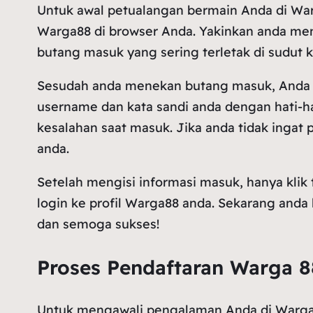
Untuk awal petualangan bermain Anda di Warg
Warga88 di browser Anda. Yakinkan anda meng
butang masuk yang sering terletak di sudut k
Sesudah anda menekan butang masuk, Anda 
username dan kata sandi anda dengan hati-ha
kesalahan saat masuk. Jika anda tidak ingat
anda.
Setelah mengisi informasi masuk, hanya klik
login ke profil Warga88 anda. Sekarang anda
dan semoga sukses!
Proses Pendaftaran Warga 8
Untuk mengawali pengalaman Anda di Warga 8