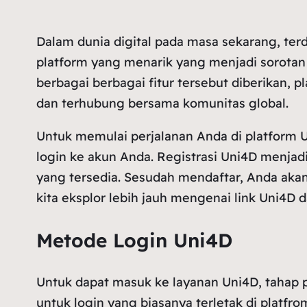
Dalam dunia digital pada masa sekarang, terd
platform yang menarik yang menjadi sorota
berbagai berbagai fitur tersebut diberikan
dan terhubung bersama komunitas global.
Untuk memulai perjalanan Anda di platform U
login ke akun Anda. Registrasi Uni4D menjad
yang tersedia. Sesudah mendaftar, Anda ak
kita eksplor lebih jauh mengenai link Uni4D 
Metode Login Uni4D
Untuk dapat masuk ke layanan Uni4D, tahap p
untuk login yang biasanya terletak di platfro