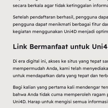
secara berkala agar tidak ketinggalan informa
Setelah pendaftaran berhasil, pengguna dap
pengguna dapat menikmati berbagai fitur dan
kegiatan menggunakan Uni4D menjadi optim
Link Bermanfaat untuk Uni
Di era digital ini, akses ke situs yang tepa
mempermudah Anda, kami telah menyediakan 
untuk mendapatkan data yang tepat dan terb
Bagi kalian yang pertama kali mendengar ten
bahwa Anda tidak cuma memperoleh ragam pe
Uni4D. Harap untuk mengisi semua informasi