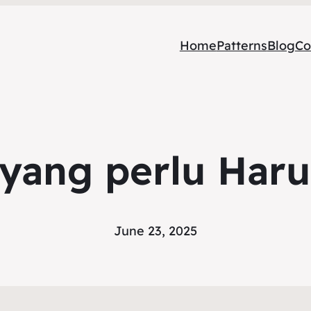
Home
Patterns
Blog
Co
 yang perlu Har
June 23, 2025