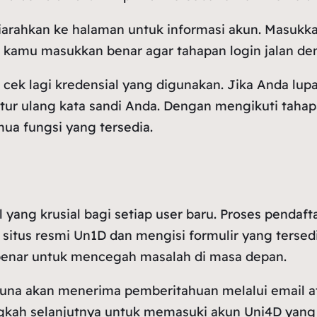
diarahkan ke halaman untuk informasi akun. Masu
ng kamu masukkan benar agar tahapan login jalan de
ek lagi kredensial yang digunakan. Jika Anda lupa k
ur ulang kata sandi Anda. Dengan mengikuti taha
a fungsi yang tersedia.
yang krusial bagi setiap user baru. Proses pendaft
itus resmi Un1D dan mengisi formulir yang tersedi
benar untuk mencegah masalah di masa depan.
una akan menerima pemberitahuan melalui email atau
gkah selanjutnya untuk memasuki akun Uni4D yang b