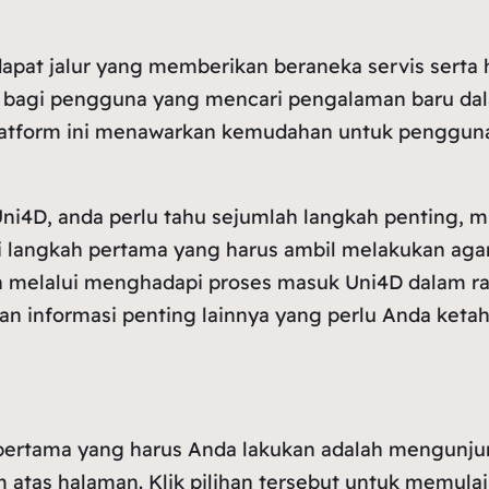
apat jalur yang memberikan beraneka servis serta h
n bagi pengguna yang mencari pengalaman baru da
, platform ini menawarkan kemudahan untuk penggun
ni4D, anda perlu tahu sejumlah langkah penting, mu
i langkah pertama yang harus ambil melakukan agar
an melalui menghadapi proses masuk Uni4D dalam r
dan informasi penting lainnya yang perlu Anda ketah
ertama yang harus Anda lakukan adalah mengunjungi 
m atas halaman. Klik pilihan tersebut untuk memulai