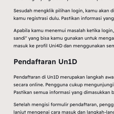
Sesudah mengklik pilihan login, kamu akan 
kamu registrasi dulu. Pastikan informasi ya
Apabila kamu menemui masalah ketika login, c
sandi" yang bisa kamu gunakan untuk mengat
masuk ke profil Uni4D dan menggunakan semu
Pendaftaran Un1D
Pendaftaran di Un1D merupakan langkah awal 
secara online. Pengguna cukup mengunjungi s
Pastikan semua informasi yang dimasukkan 
Setelah mengisi formulir pendaftaran, pengg
lanjut mengenai cara masuk dan langkah-lan